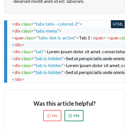
deserunt mollit anim id est laborum.
<
div
class
=
"
tabs tabs--colored-2
"
>
HTML
<
div
class
=
"
tabs-menu
"
>
<
span
class
=
"
tabs-link is-active
"
>
Tab 1
</
span
>
<
span
clas
</
div
>
<
div
class
=
"
tab
"
>
Lorem ipsum dolor sit amet, consectetur ad
<
div
class
=
"
tab is-hidden
"
>
Sed ut perspiciatis unde omnis 
<
div
class
=
"
tab is-hidden
"
>
Lorem ipsum dolor sit amet, cons
<
div
class
=
"
tab is-hidden
"
>
Sed ut perspiciatis unde omnis 
</
div
>
Was this article helpful?
NO
YES