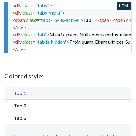
<
div
class
=
"
tabs
"
>
HTML
<
div
class
=
"
tabs-menu
"
>
<
span
class
=
"
tabs-link is-active
"
>
Tab 1
</
span
>
<
span
clas
</
div
>
<
div
class
=
"
tab
"
>
Mauris ipsum. Nulla metus metus, ullamcorp
<
div
class
=
"
tab is-hidden
"
>
Proin quam. Etiam ultrices. Suspe
</
div
>
Colored style:
Tab 1
Tab 2
Tab 3