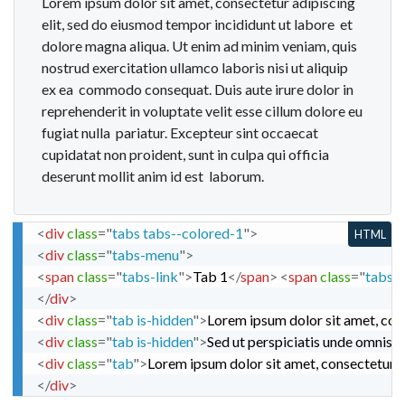
Lorem ipsum dolor sit amet, consectetur adipiscing
elit, sed do eiusmod tempor incididunt ut labore et
dolore magna aliqua. Ut enim ad minim veniam, quis
nostrud exercitation ullamco laboris nisi ut aliquip
ex ea commodo consequat. Duis aute irure dolor in
reprehenderit in voluptate velit esse cillum dolore eu
fugiat nulla pariatur. Excepteur sint occaecat
cupidatat non proident, sunt in culpa qui officia
deserunt mollit anim id est laborum.
<
div
class
=
"
tabs tabs--colored-1
"
>
HTML
<
div
class
=
"
tabs-menu
"
>
<
span
class
=
"
tabs-link
"
>
Tab 1
</
span
>
<
span
class
=
"
tabs-l
</
div
>
<
div
class
=
"
tab is-hidden
"
>
Lorem ipsum dolor sit amet, cons
<
div
class
=
"
tab is-hidden
"
>
Sed ut perspiciatis unde omnis 
<
div
class
=
"
tab
"
>
Lorem ipsum dolor sit amet, consectetur a
</
div
>